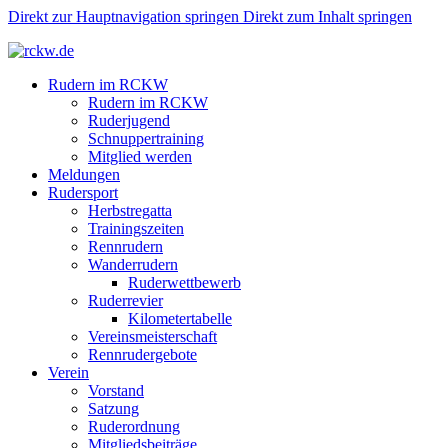
Direkt zur Hauptnavigation springen
Direkt zum Inhalt springen
Rudern im RCKW
Rudern im RCKW
Ruderjugend
Schnuppertraining
Mitglied werden
Meldungen
Rudersport
Herbstregatta
Trainingszeiten
Rennrudern
Wanderrudern
Ruderwettbewerb
Ruderrevier
Kilometertabelle
Vereinsmeisterschaft
Rennrudergebote
Verein
Vorstand
Satzung
Ruderordnung
Mitgliedsbeiträge