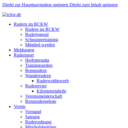
Direkt zur Hauptnavigation springen
Direkt zum Inhalt springen
Rudern im RCKW
Rudern im RCKW
Ruderjugend
Schnuppertraining
Mitglied werden
Meldungen
Rudersport
Herbstregatta
Trainingszeiten
Rennrudern
Wanderrudern
Ruderwettbewerb
Ruderrevier
Kilometertabelle
Vereinsmeisterschaft
Rennrudergebote
Verein
Vorstand
Satzung
Ruderordnung
Mitgliedsbeiträge