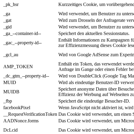
_pk_hsr
Kurzzeitiges Cookie, um vorübergehend
_ga
Wird verwendet, um Benutzer zu unters
_gat
Wird zum Drosseln der Anfragerate ver
_gid
Wird verwendet, um Benutzer zu unters
_ga_--container-id--
Speichert den aktuellen Sessionstatus.
Enthält Informationen zu Kampagnen fü
_gac_--property-id--
zur Effizienzmessung dieses Cookie lesen
_gcl_au
Wird von Google AdSense zum Experime
Enthält ein Token, das verwendet werd
AMP_TOKEN
Anfrage im Gange oder einen Fehler be
_dc_gtm_--property-id--
Wird von DoubleClick (Google Tag Manag
MUID
Wird als eindeutige Benutzer-ID verwe
Speichert anonyme Daten über Besuche
MUIDB
Effizienz der Werbung auf Webseiten z
_fbp
Speichert die eindeutige Besucher-ID.
facebookPixel
Wenn JavaScript nicht aktiviert ist, wir
__RequestVerificationToken
Das Cookie wird verwendet, um einen 
AADNonce.forms
Das Cookie wird verwendet, um Microso
DcLcid
Das Cookie wird verwendet, um Microso